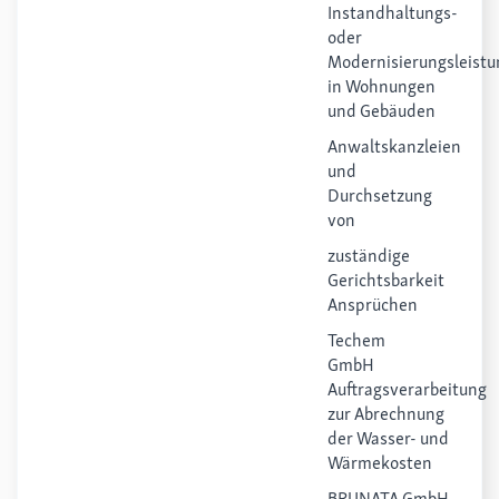
Instandhaltungs-
oder
Modernisierungsleist
in Wohnungen
und Gebäuden
Anwaltskanzleien
und
Durchsetzung
von
zuständige
Gerichtsbarkei
Ansprüchen
Techem
GmbH
Auftragsverarbeitung
zur Abrechnung
der Wasser- und
Wärmekosten
BRUNATA GmbH